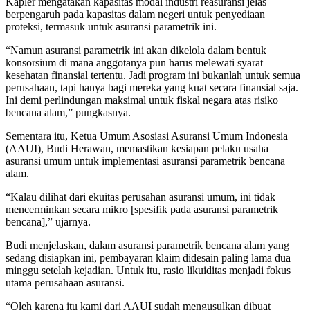
Kapler mengatakan kapasitas modal industri reasuransi jelas
berpengaruh pada kapasitas dalam negeri untuk penyediaan
proteksi, termasuk untuk asuransi parametrik ini.
“Namun asuransi parametrik ini akan dikelola dalam bentuk
konsorsium di mana anggotanya pun harus melewati syarat
kesehatan finansial tertentu. Jadi program ini bukanlah untuk semua
perusahaan, tapi hanya bagi mereka yang kuat secara finansial saja.
Ini demi perlindungan maksimal untuk fiskal negara atas risiko
bencana alam,” pungkasnya.
Sementara itu, Ketua Umum Asosiasi Asuransi Umum Indonesia
(AAUI), Budi Herawan, memastikan kesiapan pelaku usaha
asuransi umum untuk implementasi asuransi parametrik bencana
alam.
“Kalau dilihat dari ekuitas perusahan asuransi umum, ini tidak
mencerminkan secara mikro [spesifik pada asuransi parametrik
bencana],” ujarnya.
Budi menjelaskan, dalam asuransi parametrik bencana alam yang
sedang disiapkan ini, pembayaran klaim didesain paling lama dua
minggu setelah kejadian. Untuk itu, rasio likuiditas menjadi fokus
utama perusahaan asuransi.
“Oleh karena itu kami dari AAUI sudah mengusulkan dibuat