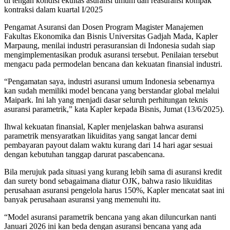
di tengah kondisi ekuitas asuransi umum dan reasuransi kompak
kontraksi dalam kuartal I/2025
Pengamat Asuransi dan Dosen Program Magister Manajemen
Fakultas Ekonomika dan Bisnis Universitas Gadjah Mada, Kapler
Marpaung, menilai industri perasuransian di Indonesia sudah siap
mengimplementasikan produk asuransi tersebut. Penilaian tersebut
mengacu pada permodelan bencana dan kekuatan finansial industri.
“Pengamatan saya, industri asuransi umum Indonesia sebenarnya
kan sudah memiliki model bencana yang berstandar global melalui
Maipark. Ini lah yang menjadi dasar seluruh perhitungan teknis
asuransi parametrik,” kata Kapler kepada Bisnis, Jumat (13/6/2025).
Ihwal kekuatan finansial, Kapler menjelaskan bahwa asuransi
parametrik mensyaratkan likuiditas yang sangat lancar demi
pembayaran payout dalam waktu kurang dari 14 hari agar sesuai
dengan kebutuhan tanggap darurat pascabencana.
Bila merujuk pada situasi yang kurang lebih sama di asuransi kredit
dan surety bond sebagaimana diatur OJK, bahwa rasio likuiditas
perusahaan asuransi pengelola harus 150%, Kapler mencatat saat ini
banyak perusahaan asuransi yang memenuhi itu.
“Model asuransi parametrik bencana yang akan diluncurkan nanti
Januari 2026 ini kan beda dengan asuransi bencana yang ada