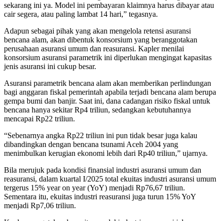
sekarang ini ya. Model ini pembayaran klaimnya harus dibayar atau
cair segera, atau paling lambat 14 hari,” tegasnya.
Adapun sebagai pihak yang akan mengelola retensi asuransi
bencana alam, akan dibentuk konsorsium yang beranggotakan
perusahaan asuransi umum dan reasuransi. Kapler menilai
konsorsium asuransi parametrik ini diperlukan mengingat kapasitas
jenis asuransi ini cukup besar.
Asuransi parametrik bencana alam akan memberikan perlindungan
bagi anggaran fiskal pemerintah apabila terjadi bencana alam berupa
gempa bumi dan banjir. Saat ini, dana cadangan risiko fiskal untuk
bencana hanya sekitar Rp4 triliun, sedangkan kebutuhannya
mencapai Rp22 triliun.
“Sebenarnya angka Rp22 triliun ini pun tidak besar juga kalau
dibandingkan dengan bencana tsunami Aceh 2004 yang
menimbulkan kerugian ekonomi lebih dari Rp40 triliun,” ujarnya.
Bila merujuk pada kondisi finansial industri asuransi umum dan
reasuransi, dalam kuartal I/2025 total ekuitas industri asuransi umum
tergerus 15% year on year (YoY) menjadi Rp76,67 triliun.
Sementara itu, ekuitas industri reasuransi juga turun 15% YoY
menjadi Rp7,06 triliun.