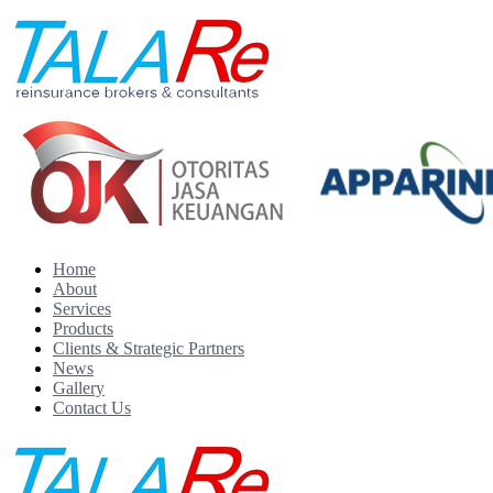
Home
About
Services
Products
Clients & Strategic Partners
News
Gallery
Contact Us